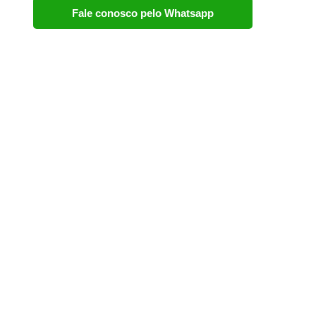
Fale conosco pelo Whatsapp
Home
Apresentação
Serviços
Portfóli
Home
Apresentação
Serviços
Portfóli