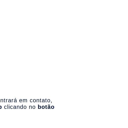
Home
Apresentação
Serviços
Portfó
ntrará em contato,
p
clicando no
botão