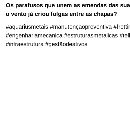
Os parafusos que unem as emendas das suas
o vento já criou folgas entre as chapas?
#aquariusmetais #manutençãopreventiva #fretti
#engenhariamecanica #estruturasmetalicas #tel
#infraestrutura #gestãodeativos