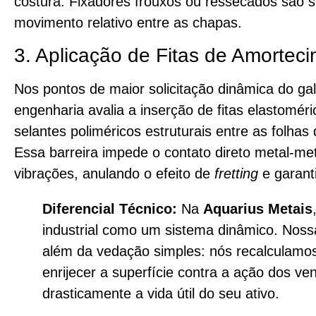
costura. Fixadores frouxos ou ressecados são su
movimento relativo entre as chapas.
3. Aplicação de Fitas de Amortec
Nos pontos de maior solicitação dinâmica do ga
engenharia avalia a inserção de fitas elastomér
selantes poliméricos estruturais entre as folhas
Essa barreira impede o contato direto metal-me
vibrações, anulando o efeito de
fretting
e garant
Diferencial Técnico:
Na
Aquarius Metais
industrial como um sistema dinâmico. Noss
além da vedação simples: nós recalculamos
enrijecer a superfície contra a ação dos ve
drasticamente a vida útil do seu ativo.