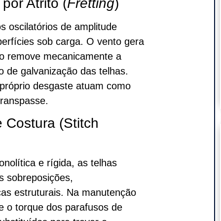
or Atrito (
Fretting
)
s oscilatórios de amplitude
erfícies sob carga. O vento gera
ínuo remove mecanicamente a
o de galvanização das telhas.
 próprio desgaste atuam como
transpasse.
 Costura (Stitch
lítica e rígida, as telhas
s sobreposições,
ças estruturais. Na manutenção
e o torque dos parafusos de