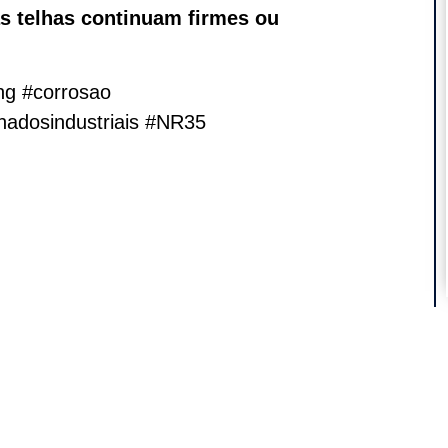
 telhas continuam firmes ou
ng #corrosao
hadosindustriais #NR35