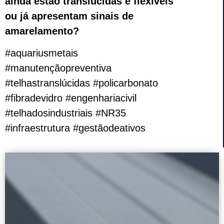
ainda estão translúcidas e flexíveis
ou já apresentam sinais de
amarelamento?
#aquariusmetais
#manutençãopreventiva
#telhastranslúcidas #policarbonato
#fibradevidro #engenhariacivil
#telhadosindustriais #NR35
#infraestrutura #gestãodeativos