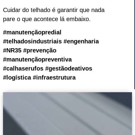
Cuidar do telhado é garantir que nada
pare o que acontece lá embaixo.
#manutençãopredial
#telhadosindustriais #engenharia
#NR35 #prevenção
#manutençãopreventiva
#calhaserufos #gestãodeativos
#logística #infraestrutura