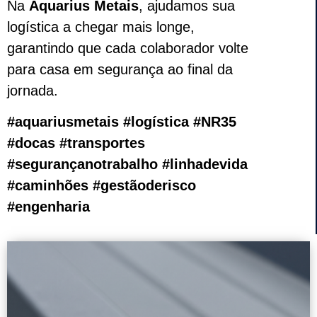
Na
Aquarius Metais
, ajudamos sua
logística a chegar mais longe,
garantindo que cada colaborador volte
para casa em segurança ao final da
jornada.
#aquariusmetais #logística #NR35
#docas #transportes
#segurançanotrabalho #linhadevida
#caminhões #gestãoderisco
#engenharia