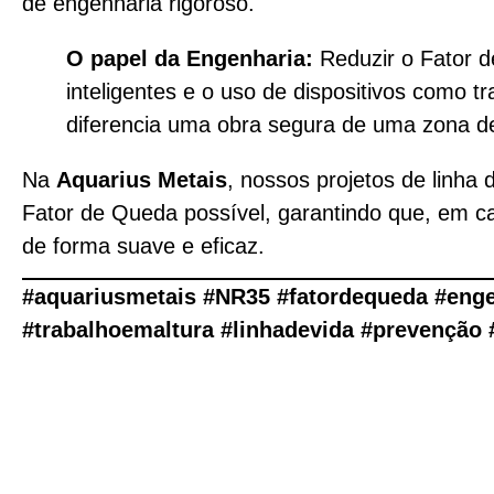
de engenharia rigoroso.
O papel da Engenharia:
Reduzir o Fator d
inteligentes e o uso de dispositivos como t
diferencia uma obra segura de uma zona de
Na
Aquarius Metais
, nossos projetos de linha
Fator de Queda possível, garantindo que, em ca
de forma suave e eficaz.
#aquariusmetais #NR35 #fatordequeda #enge
#trabalhoemaltura #linhadevida #prevenção 