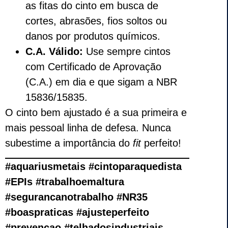
as fitas do cinto em busca de
cortes, abrasões, fios soltos ou
danos por produtos químicos.
C.A. Válido:
Use sempre cintos
com Certificado de Aprovação
(C.A.) em dia e que sigam a NBR
15836/15835.
O cinto bem ajustado é a sua primeira e
mais pessoal linha de defesa. Nunca
subestime a importância do
fit
perfeito!
#aquariusmetais #cintoparaquedista
#EPIs #trabalhoemaltura
#segurancanotrabalho #NR35
#boaspraticas #ajusteperfeito
#prevencao #telhadosindustriais