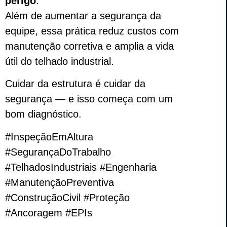
perigo
.
Além de aumentar a segurança da
equipe, essa prática reduz custos com
manutenção corretiva e amplia a vida
útil do telhado industrial.
Cuidar da estrutura é cuidar da
segurança — e isso começa com um
bom diagnóstico.
#InspeçãoEmAltura
#SegurançaDoTrabalho
#TelhadosIndustriais #Engenharia
#ManutençãoPreventiva
#ConstruçãoCivil #Proteção
#Ancoragem #EPIs