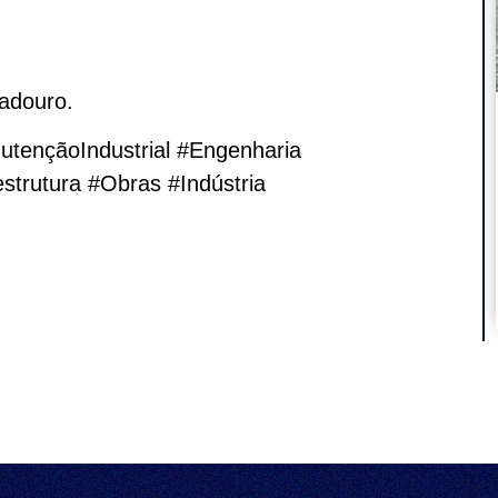
adouro.
utençãoIndustrial #Engenharia
estrutura #Obras #Indústria