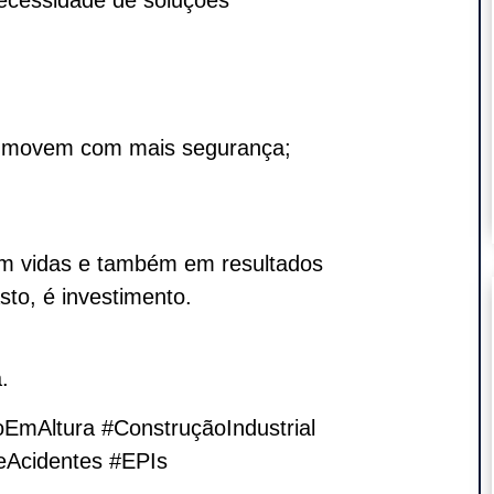
necessidade de soluções
se movem com mais segurança;
 em vidas e também em resultados
to, é investimento.
.
EmAltura #ConstruçãoIndustrial
Acidentes #EPIs