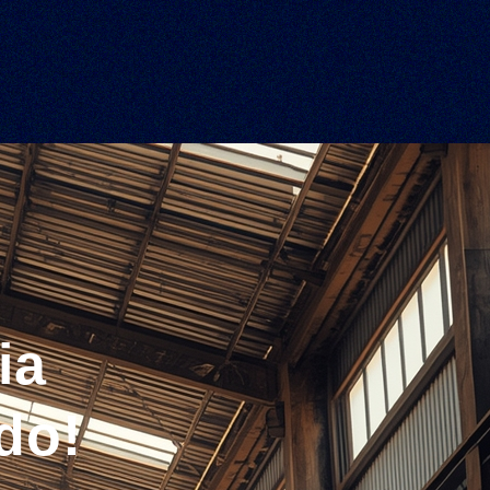
ia
do!