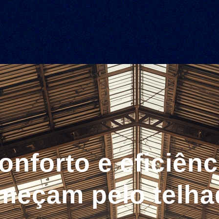
onforto e eficiênc
meçam pelo telha