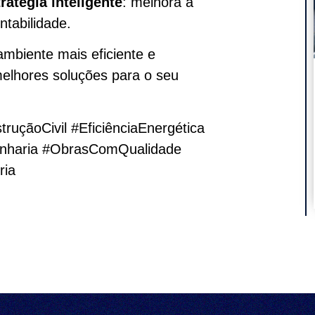
ratégia inteligente
: melhora a
ntabilidade.
mbiente mais eficiente e
elhores soluções para o seu
ruçãoCivil #EficiênciaEnergética
genharia #ObrasComQualidade
ria