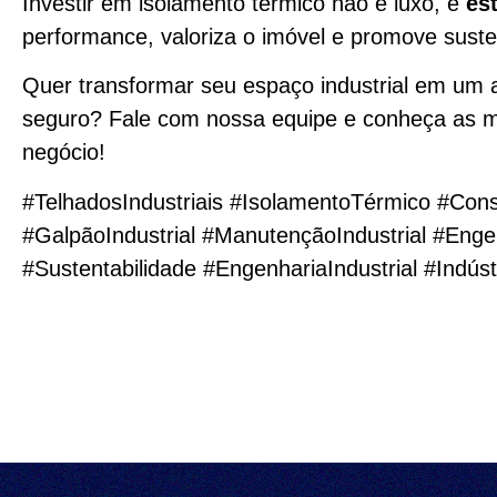
Investir em isolamento térmico não é luxo, é
est
performance, valoriza o imóvel e promove suste
Quer transformar seu espaço industrial em um a
seguro? Fale com nossa equipe e conheça as m
negócio!
#TelhadosIndustriais #IsolamentoTérmico #Const
#GalpãoIndustrial #ManutençãoIndustrial #En
#Sustentabilidade #EngenhariaIndustrial #Indúst